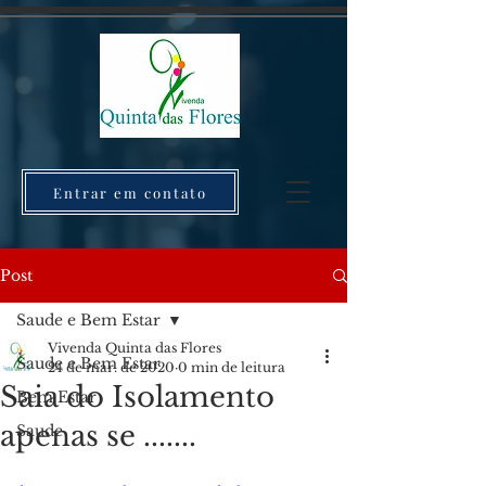
Entrar em contato
Post
Saude e Bem Estar
Vivenda Quinta das Flores
Saude e Bem Estar
24 de mar. de 2020
0 min de leitura
Saia do Isolamento
Bem Estar
apenas se .......
Saude