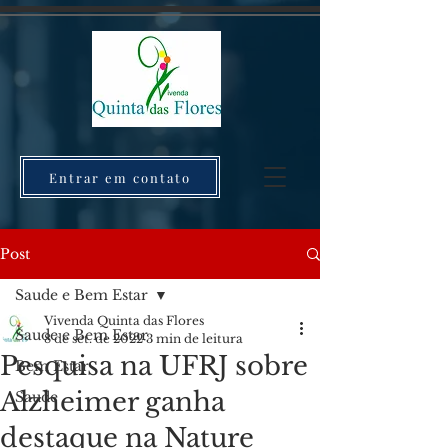
Entrar em contato
Post
Saude e Bem Estar
Vivenda Quinta das Flores
Saude e Bem Estar
8 de set. de 2022
3 min de leitura
Pesquisa na UFRJ sobre
Bem Estar
Alzheimer ganha
Saude
destaque na Nature