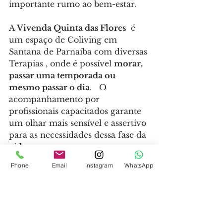
importante rumo ao bem-estar.
A 
Vivenda Quinta das Flores
  é 
um espaço de Coliving em 
Santana de Parnaíba com diversas 
Terapias , onde é possível 
morar, 
passar uma temporada ou 
mesmo passar o dia
.   O 
acompanhamento por 
profissionais capacitados garante 
um olhar mais sensível e assertivo 
para as necessidades dessa fase da 
vida.
A Vivenda oferece estrutura 
Phone
Email
Instagram
WhatsApp
adequada, cuidado contínuo ao 
paciente e segurança para a 
família. Um atendimento 
humanizado contribui 
diretamente para a autoestima e o 