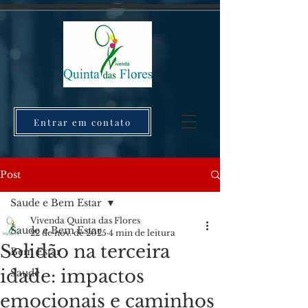
Entrar em contato
Post
Saude e Bem Estar
Vivenda Quinta das Flores
Saude e Bem Estar
22 de nov. de 2025
4 min de leitura
Solidão na terceira
Bem Estar
idade: impactos
Saude
emocionais e caminhos